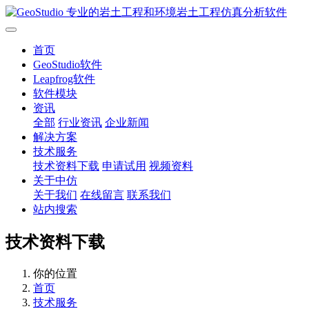
首页
GeoStudio软件
Leapfrog软件
软件模块
资讯
全部
行业资讯
企业新闻
解决方案
技术服务
技术资料下载
申请试用
视频资料
关于中仿
关于我们
在线留言
联系我们
站内搜索
技术资料下载
你的位置
首页
技术服务