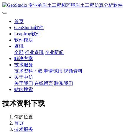
首页
GeoStudio软件
Leapfrog软件
软件模块
资讯
全部
行业资讯
企业新闻
解决方案
技术服务
技术资料下载
申请试用
视频资料
关于中仿
关于我们
在线留言
联系我们
站内搜索
技术资料下载
你的位置
首页
技术服务