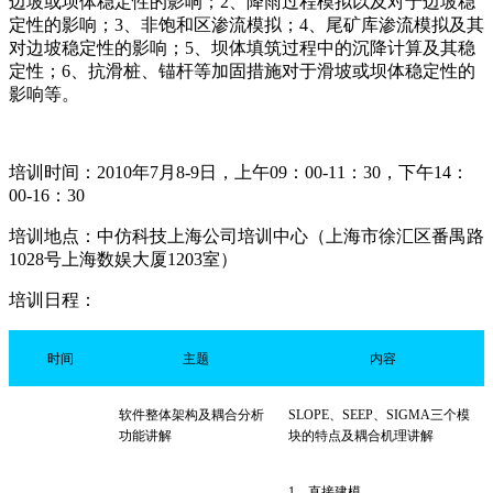
边坡或坝体稳定性的影响；2、降雨过程模拟以及对于边坡稳
定性的影响；3、非饱和区渗流模拟；4、尾矿库渗流模拟及其
对边坡稳定性的影响；5、坝体填筑过程中的沉降计算及其稳
定性；6、抗滑桩、锚杆等加固措施对于滑坡或坝体稳定性的
影响等。
培训时间：2010年7月8-9日，上午09：00-11：30，下午14：
00-16：30
培训地点：中仿科技上海公司培训中心（上海市徐汇区番禺路
1028号上海数娱大厦1203室）
培训日程：
时间
主题
内容
软件整体架构及耦合分析
SLOPE
、
SEEP
、
SIGMA
三个模
功能讲解
块的特点及耦合机理讲解
1
、直接建模