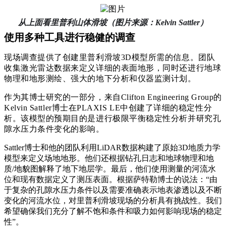
从上面看里普利山体滑坡（图片来源：Kelvin Sattler）
使用多种工具进行稳健的调查
现场调查提供了创建里普利滑坡3D模型所需的信息。团队
收集激光雷达数据来定义详细的表面地形，同时还进行地球
物理和地形测绘、强大的地下分析和仪器监测计划。
作为其博士研究的一部分，来自Clifton Engineering Group的
Kelvin Sattler博士在PLAXIS LE中创建了详细的稳定性分
析。该模型的预期目的是进行极限平衡稳定性分析并研究孔
隙水压力条件变化的影响。
Sattler博士和他的团队利用
LiDAR
数据构建了原始3D地质力学
模型来定义场地地形。他们还根据钻孔日志和地球物理和地
质/地貌图解释了地下地层学。最后，他们使用测量的河流水
位和现有数据定义了
测压
表面。根据萨特勒博士的说法：“由
于复杂的孔隙水压力条件以及需要准确表示地表渗透以及不断
变化的河流水位，对里普利滑坡现场的分析具有挑战性。我们
希望确保我们充分了解不饱和条件和吸力如何影响现场的稳定
性”。