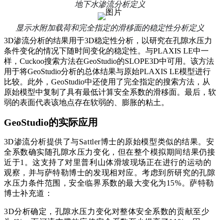
地下水渗流分析定义
显示水附加载荷和完全指定的滑移面的稳定性分析定义
3D渗流分析的结果用于3D稳定性分析，以研究在孔隙水压力
条件变化的情况下随时间变化的稳定性。与PLAXIS LE中一
样，Cuckoo搜索方法在GeoStudio的SLOPE3D中可用。该方法
用于将GeoStudio分析的总体结果与原始PLAXIS LE模型进行
比较。此外，GeoStudio中还使用了完全指定的搜索方法，从
原始模型中复制了具有最低计算安全系数的滑移面。最后，软
弱的表面代表该地点存在软弱的、膨胀的粘土。
GeoStudio的实际应用
3
D渗流分析提供了与Sattler博士的原始模型类似的结果。安
全系数确实随孔隙水压力变化，但在整个模拟期间结果仍接
近于1。这支持了对里普利山体滑坡现场正在进行的运动的
观察，并与萨特勒博士的发现相对应。考虑到所研究的孔隙
水压力条件范围，安全
临界系数
的最大变化为15%。萨特勒
博士补充道：
3D分析确定，孔隙水压力变化对整体安全系数的贡献至少