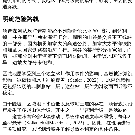
提供帮助的方式，该地区山体滑坡高度集中，影响了重要的交
通路线。
明确危险路线
汤普森河从坎卢普斯流经不列颠哥伦比亚省中部，到达利
顿，并在那里与弗雷泽河汇合。周围的山谷是交通不可或缺
的一部分，因为横贯加拿大的高速公路、加拿大太平洋铁路
和加拿大国家铁路都沿河而行。河谷的某些部分很宽阔，而
另一些部分则由于河流下切而相对陡峭。由于该地区气候干
旱，边坡大部分未饱和。
区域地层学受到三个独立冰川作用事件的影响，基岩被冰湖沉
积物、
冰碛物
和冰川冲刷覆盖（Sattler，2022）。冰湖沉积物
还包括软弱的非膨胀粘土层，这些粘土层作为滑动面而导致不
稳定。
由于陡坡、区域地下水位低以及软粘土层的存在，汤普森河沿
岸发生了多起山体滑坡。其中之一，里普利滑坡，是活跃的
——这意味着它会继续移动，尽管移动速度非常缓慢，每年2
至82毫米（Soltanieh和Macciotta，2022）。因此，在现场进行
了多项研究，以监测滑坡并了解导致不稳定的具体条件。