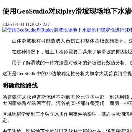
使用GeoStudio对Ripley滑坡现场地
2026-04-03 11:30:27
237
山体滑坡极有可能造成人员伤亡和整体基础设施损坏。
在这种情况下，岩土工程师需要工具来了解滑坡的原因以
用于了解滑坡的一种方法是对破坏的斜坡进行数值分析。
这正是
GeoStudio
中的3D边坡稳定性分析为加拿大汤普森河谷
明确危险路线
汤普森河从坎卢普斯流经不列颠哥伦比亚省中部，到达利顿
大国家铁路都沿河而行。河谷的某些部分很宽阔，而另一些
区域地层学受到三个独立冰川作用事件的影响，基岩被冰湖沉
定。
由于陡坡、区域地下水位低以及软粘土层的存在，汤普森河沿岸