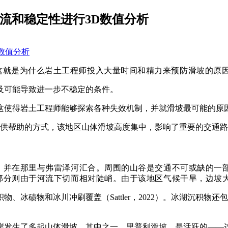
下水渗流和稳定性进行3D数值分析
这就是为什么岩土工程师投入大量时间和精力来预防滑坡的原
及可能导致进一步不稳定的条件。
这使得岩土工程师能够探索各种失效机制，并就滑坡最可能的原
提供帮助的方式，该地区山体滑坡高度集中，影响了重要的交通
，并在那里与弗雷泽河汇合。周围的山谷是交通不可或缺的一
部分则由于河流下切而相对陡峭。由于该地区气候干旱，边坡
积物、
冰碛物
和冰川冲刷覆盖（Sattler，2022）。冰湖沉
发生了多起山体滑坡。其中之一，里普利滑坡，是活跃的——这