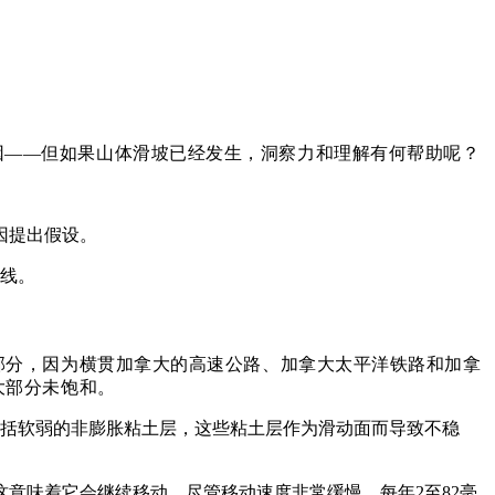
因——但如果山体滑坡已经发生，洞察力和理解有何帮助呢？
因提出假设。
路线。
部分，因为横贯加拿大的高速公路、加拿大太平洋铁路和加拿
大部分未饱和。
积物还包括软弱的非膨胀粘土层，这些粘土层作为滑动面而导致不稳
意味着它会继续移动，尽管移动速度非常缓慢，每年2至82毫