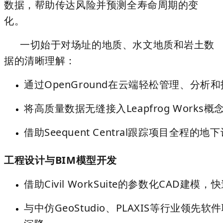
数据，帮助传达风险并预测全寿命周期的变
化。
一切始于对场址的地质、水文地质和岩土数
据的清晰理解：
通过
OpenGround
在云端轻松管理、分析和
将高质量数据无缝接入
Leapfrog Works
概
借助
Seequent Central
跟踪项目全程的地下
工程设计与BIM模型开发
借助Civil WorkSuite的参数化CAD
与中仿GeoStudio、PLAXIS等行业