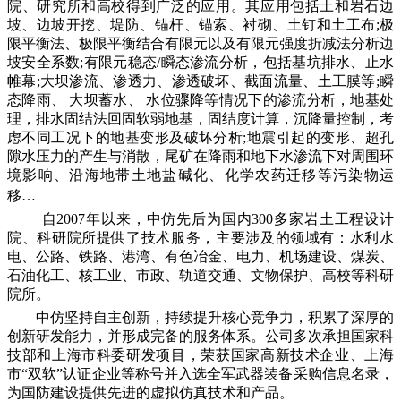
院、研究所和高校得到广泛的应用。其应用包括土和岩石边
坡、边坡开挖、堤防、锚杆、锚索、衬砌、土钉和土工布;极
限平衡法、极限平衡结合有限元以及有限元强度折减法分析边
坡安全系数;有限元稳态/瞬态渗流分析，包括基坑排水、止水
帷幕;大坝渗流、渗透力、渗透破坏、截面流量、土工膜等;瞬
态降雨、 大坝蓄水、 水位骤降等情况下的渗流分析，地基处
理，排水固结法回固软弱地基，固结度计算，沉降量控制，考
虑不同工况下的地基变形及破坏分析;地震引起的变形、超孔
隙水压力的产生与消散，尾矿在降雨和地下水渗流下对周围环
境影响、沿海地带土地盐碱化、化学农药迁移等污染物运
移…
自2007年以来，中仿先后为国内300多家岩土工程设计
院、科研院所提供了技术服务，主要涉及的领域有：水利水
电、公路、铁路、港湾、有色冶金、电力、机场建设、煤炭、
石油化工、核工业、市政、轨道交通、文物保护、高校等科研
院所。
中仿坚持自主创新，持续提升核心竞争力，积累了深厚的
创新研发能力，并形成完备的服务体系。公司多次承担国家科
技部和上海市科委研发项目，荣获国家高新技术企业、上海
市“双软”认证企业等称号并入选全军武器装备采购信息名录，
为国防建设提供先进的虚拟仿真技术和产品。