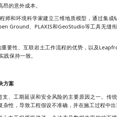
高昂的意外成本。
土工程师和环境科学家
建立三维地质模型
，通过集成
Ground、PLAXIS和
GeoStudio
等工具无缝
的重要性
、
互联岩土工作流程的优势
，以及Leap
佳实践保持一致。
决方案
超支、工期延误和安全风险
的主要原因之一。传
复杂性，导致
工程假设不准确
，并在施工过程中出