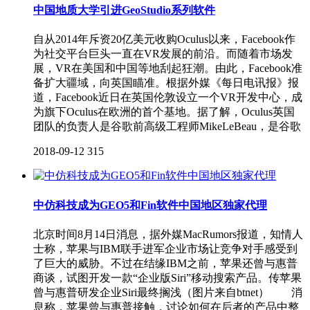
中国地质大学引进GeoStudio系列软件
自从2014年斥资20亿美元收购Oculus以来，Facebook作
为社交平台巨头一直在VR发展的前沿。而随着市场发
展，VR在美国和中国等地刮起狂潮。由此，Facebook准
备扩大疆域，向英国瞄准。根据外媒《每日电讯报》报
道，Facebook近日在英国伦敦设立一个VR开发中心，成
为旗下Oculus在欧洲的首个基地。据了解，Oculus英国
团队的负责人是谷歌前高级工程师MikeLeBeau，是谷歌
2018-09-12
315
中仿科技成为GEO5和Fin软件中国地区独家代理
北京时间8月14日消息，据外媒MacRumors报道，知情人
士称，苹果与IBM联手进军企业市场让竞争对手感受到
了巨大的威胁。不过在结缘IBM之前，苹果还曾与惠普
商谈，试图开发一款“企业版Siri”移动搜索产品。传苹果
曾与惠普研发企业Siri最终搁浅（图片来自btnet） 消
息称，苹果曾与惠普接触，讨论如何在后者的产品中整