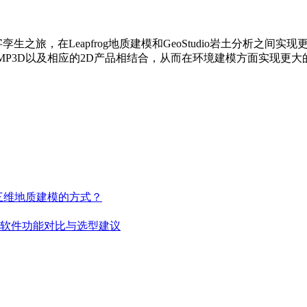
字孪生之旅，在Leapfrog地质建模和GeoStudio岩土分析之间实现
和TEMP3D以及相应的2D产品相结合，从而在环境建模方面实现更
改变了三维地质建模的方式？
rgy 三维建模软件功能对比与选型建议