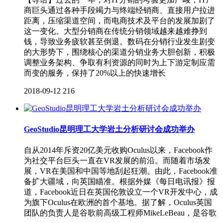
商巨头通过各种手段竭力与终端经销商、直接用户拉进
距离，压缩渠道空间，而电商技术及平台的发展加剧了
这一变化。大型分销商在传统分销领域越来越难挣到
钱，导致业务疲软甚至倒退。数码在分销行业发生剧变
的大形势下，围绕核心的渠道分销业务大胆创新，积极
调整业务架构、争取有利资源的同时为上下游定制应需
而变的服务，保持了20%以上的快速增长
2018-09-12
216
GeoStudio昆明理工大学岩土分析研讨会成功举办
自从2014年斥资20亿美元收购Oculus以来，Facebook作
为社交平台巨头一直在VR发展的前沿。而随着市场发
展，VR在美国和中国等地刮起狂潮。由此，Facebook准
备扩大疆域，向英国瞄准。根据外媒《每日电讯报》报
道，Facebook近日在英国伦敦设立一个VR开发中心，成
为旗下Oculus在欧洲的首个基地。据了解，Oculus英国
团队的负责人是谷歌前高级工程师MikeLeBeau，是谷歌