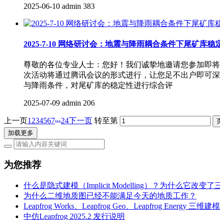
2025-06-10
admin
383
2025-7-10 网络研讨会：地震与降雨耦合条件下尾矿库稳定
尊敬的各位专业人士：您好！我们诚挚地邀请您参加即将于20
次活动将通过腾讯会议的形式进行，让您足不出户即可深入了
与降雨条件，对尾矿库的稳定性进行综合评
2025-07-09
admin
206
...
上一页
1
2
3
4
5
6
7
24
下一页
转至第
加载更多
为您推荐
什么是隐式建模（Implicit Modelling）？为什么它
为什么二维地质图已经不能满足今天的地质工作？
Leapfrog Works、Leapfrog Geo、Leapfrog Ene
中仿Leapfrog 2025.2 发行说明