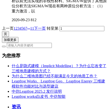
析以前无法实现的非线性材料。SIGMA/W提供了其他原
位分析方法SIGMA/W现在有两种原位分析方法：（1）
重力激活，以
2020-09-23
812
...
上一页
1
2
3
4
5
6
7
11
下一页
转至第
加载更多
为您推荐
什么是隐式建模（Implicit Modelling）？为什么它改变了
三维地质建模的方式？
为什么二维地质图已经不能满足今天的地质工作？
Leapfrog Works、Leapfrog Geo、Leapfrog Energy 三维建
模软件功能对比与选型建议
中仿Leapfrog 2025.2 发行说明
Leapfrog works白皮书_中仿智能
资讯