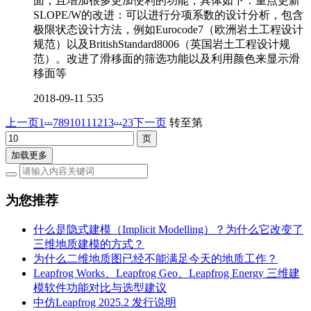
面，且增加很多更加便利的功能，具体如下：重点更新
SLOPE/W的改进：可以进行分项系数的设计分析，包含
极限状态设计方法，例如Eurocode7（欧洲岩土工程设计
规范）以及BritishStandard8006（英国岩土工程设计规
范）。改进了滑移面的筛选功能以及利用颜色来显示滑
移面等
2018-09-11
535
...
...
上一页
1
7
8
9
10
11
12
13
23
下一页
转至第
加载更多
为您推荐
什么是隐式建模（Implicit Modelling）？为什么它改变了
三维地质建模的方式？
为什么二维地质图已经不能满足今天的地质工作？
Leapfrog Works、Leapfrog Geo、Leapfrog Energy 三维建
模软件功能对比与选型建议
中仿Leapfrog 2025.2 发行说明