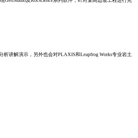
udio及Rocscience系列软件，针对某高边坡工程进行完
解演示，另外也会对PLAXIS和Leapfrog Works专业岩土